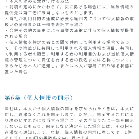
・本人の求めを受け付ける方法
・前項の定めにかかわらず，次に掲げる場合には，当該情報の
提供先は第三者に該当しないものとします。
・当社が利用目的の達成に必要な範囲内において個人情報の取
扱いの全部または一部を委託する場合
・合併その他の事由による事業の承継に伴って個人情報が提供
される場合
・個人情報を特定の者との間で共同して利用する場合であっ
て，その旨並びに共同して利用される個人情報の項目，共同し
て利用する者の範囲，利用する者の利用目的および当該個人情
報の管理について責任を有する者の氏名または名称について，
あらかじめ本人に通知し，または本人が容易に知り得る状態に
置いた場合
第6条（個人情報の開示）
当社は，本人から個人情報の開示を求められたときは，本人に
対し，遅滞なくこれを開示します。ただし，開示することによ
り次のいずれかに該当する場合は，その全部または一部を開示
しないこともあり，開示しない決定をした場合には，その旨を
遅滞なく通知します。なお，個人情報の開示に際しては，1件
あたり1，000円の手数料を申し受けます。