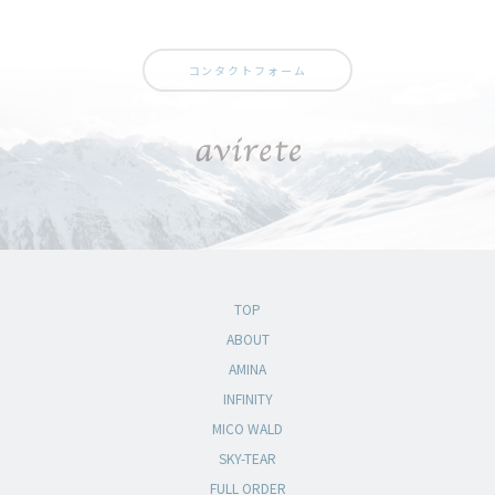
コンタクトフォーム
TOP
ABOUT
AMINA
INFINITY
MICO WALD
SKY-TEAR
FULL ORDER