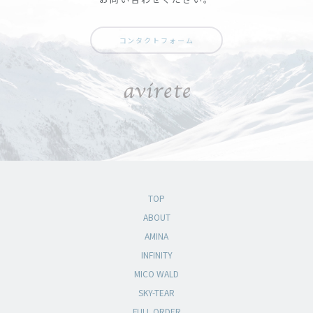
コンタクトフォーム
TOP
ABOUT
AMINA
INFINITY
MICO WALD
SKY-TEAR
FULL ORDER